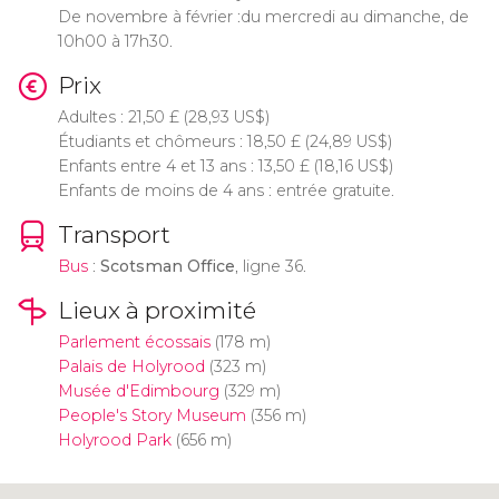
De novembre à février :du mercredi au dimanche, de
10h00 à 17h30.
Prix
Adultes : 21,50
£
(28,93
US$
)
Étudiants et chômeurs : 18,50
£
(24,89
US$
)
Enfants entre 4 et 13 ans : 13,50
£
(18,16
US$
)
Enfants de moins de 4 ans : entrée gratuite.
Transport
Bus
:
Scotsman Office
, ligne 36.
Lieux à proximité
Parlement écossais
(178 m)
Palais de Holyrood
(323 m)
Musée d'Edimbourg
(329 m)
People's Story Museum
(356 m)
Holyrood Park
(656 m)