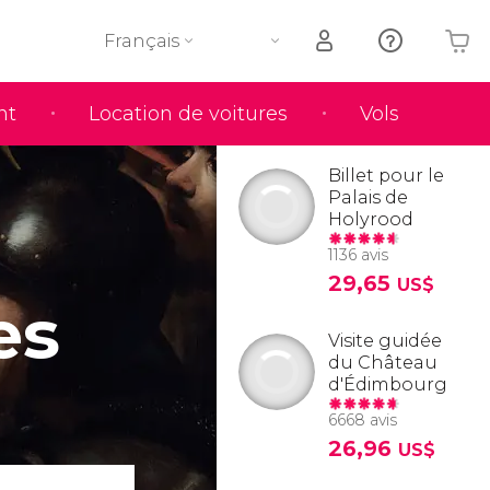
Français
nt
Location de voitures
Vols
Votre panier est vide
Billet pour le
Palais de
Holyrood
1136 avis
29,65
US$
es
Visite guidée
du Château
d'Édimbourg
6668 avis
26,96
US$