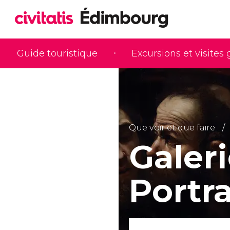
Guide touristique
Excursions et visites
Que voir et que faire
Galer
Portra