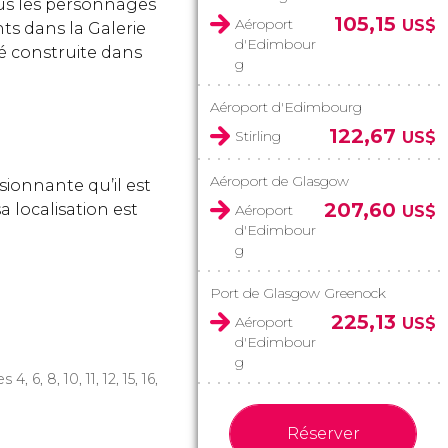
ous les personnages
105,15
Aéroport
US$
nts dans la Galerie
d'Edimbour
té construite dans
g
Aéroport d'Edimbourg
122,67
Stirling
US$
Aéroport de Glasgow
sionnante qu’il est
207,60
a localisation est
Aéroport
US$
d'Edimbour
g
Port de Glasgow Greenock
225,13
Aéroport
US$
d'Edimbour
g
es 4, 6, 8, 10, 11, 12, 15, 16,
Réserver