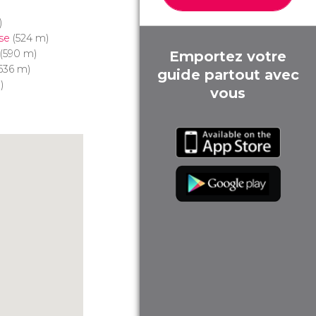
)
se
(524 m)
(590 m)
Emportez votre
636 m)
guide partout avec
)
vous