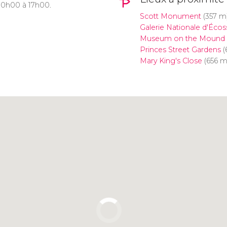
 10h00 à 17h00.
Scott Monument
(357 m
Galerie Nationale d'Écos
Museum on the Mound
Princes Street Gardens
(
Mary King's Close
(656 m
Cliquez ici pour utiliser la
carte