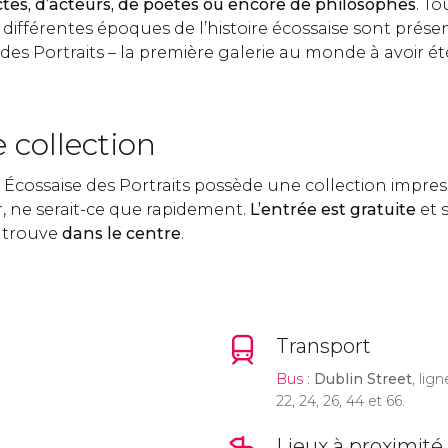
ectes, d’acteurs, de poètes ou encore de philosophes
. T
x différentes époques de l’histoire écossaise sont prése
des Portraits – la première galerie au monde à avoir é
 collection
 Écossaise des Portraits possède une collection impres
er, ne serait-ce que rapidement.
L’entrée est gratuite
et s
e trouve
dans le centre
.
Transport
Bus
:
Dublin Street
, lign
22, 24, 26, 44 et 66.
Lieux à proximité