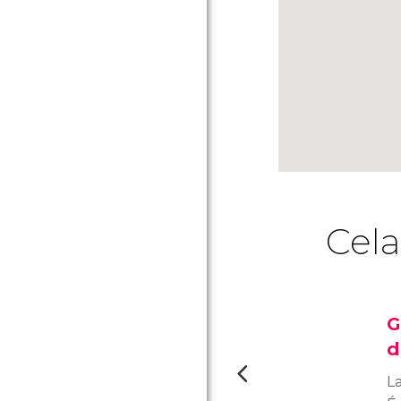
Cela
G
d
La