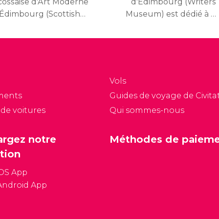
cossaise d'Art Moderne
d'Edimbourg (Writers’
'Édimbourg (Scottish
Museum) est dédié à la
tional Gallery of
vie et à l'œuvre des trois
dern Art) abrite la
écrivains les plus
llection nationale d'art
importants de l'histoire
oderne et
d'Écosse : Sir Walter
ontemporain. Cette
Scott, Robert Burns y
Vols
ste collection est
Robert Louis Stevenson.
ments
Guides de voyage de Civitat
omposée de la Galerie
 de voitures
Qui sommes-nous
an et de la Galerie
’Art Moderne.
argez notre
Méthodes de paiem
tion
iOS App
Android App