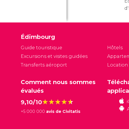
É
d
Na
Mo
co
Édimbourg
m
c
Guide touristique
Hôtels
va
Excursions et visites guidées
Apparte
c
Transferts aéroport
Location
De
d
Comment nous sommes
Téléch
évalués
applica
★★★★★
★★★★★
9,10/10
+
5 000 000
avis de Civitatis