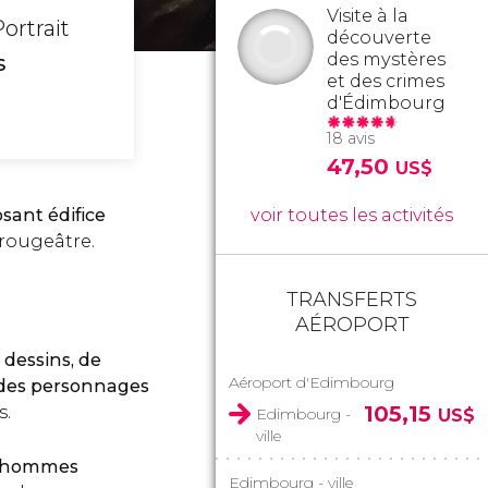
Visite à la
ortrait
découverte
des mystères
s
et des crimes
d'Édimbourg
18 avis
47,50
US$
osant édifice
voir toutes les activités
 rougeâtre.
TRANSFERTS
AÉROPORT
dessins, de
Aéroport d'Edimbourg
s des personnages
105,15
s.
Edimbourg -
US$
ville
 d’hommes
Edimbourg - ville