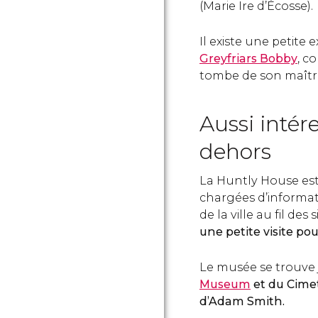
(Marie Ire d’Écosse).
Il existe une petite
Greyfriars Bobby
, c
tombe de son maîtr
Aussi intére
dehors
La Huntly House est
chargées d’informat
de la ville au fil des 
une petite visite p
Le musée se trouve 
Museum
et du Cimet
d’Adam Smith
.