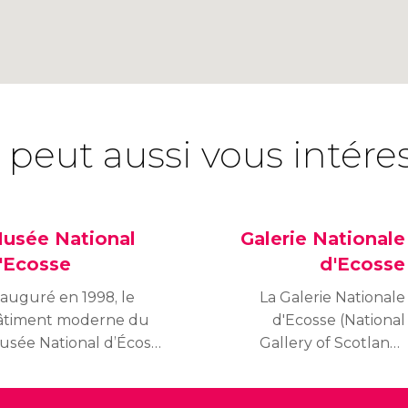
 peut aussi vous intére
usée National
Galerie Nationale
'Ecosse
d'Ecosse
nauguré en 1998, le
La Galerie Nationale
âtiment moderne du
d'Ecosse (National
usée National d’Écosse
Gallery of Scotland)
brite plus de 10 000
expose des œuvres d'art
jets, incluant une
occidentales depuis la