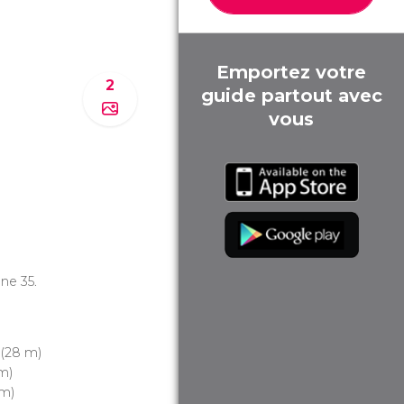
Emportez votre
2
guide partout avec
vous
igne 35.
(28 m)
m)
m)