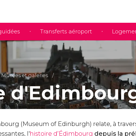
 guidées
Transferts aéroport
Logeme
Musées et galeries
 d'Edimbour
ourg (Museum of Edinburgh) relate, à traver
ssantes, l'
histoire d’Édimbourg
depuis la pré