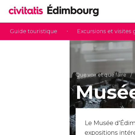
Guide touristique
Excursions et visites
Que voir et que faire
Musée
Le Musée d'Édimb
expositions intére