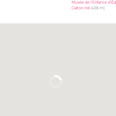
Musée de l'Enfance d'É
Calton Hill
(438 m)
Cliquez ici pour utiliser la
carte