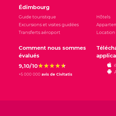
m
Édimbourg
d’
d
Guide touristique
Hôtels
Excursions et visites guidées
Apparte
Transferts aéroport
Location
Comment nous sommes
Téléch
évalués
applica
★★★★★
★★★★★
9,10/10
+
5 000 000
avis de Civitatis