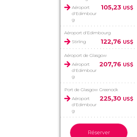
105,23
Aéroport
US$
d'Edimbour
g
Aéroport d'Edimbourg
122,76
Stirling
US$
Aéroport de Glasgow
207,76
Aéroport
US$
d'Edimbour
g
Port de Glasgow Greenock
225,30
Aéroport
US$
d'Edimbour
g
Réserver