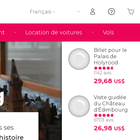
Français
nt
Location de voitures
Vols
Votre panier est vide
Billet pour le
Palais de
Holyrood
1142 avis
29,68
US$
g
Visite guidée
du Château
d'Édimbourg
6703 avis
s ses
26,98
US$
histoire