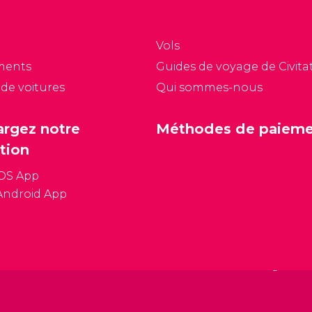
ultitude d’œuvres
Renaissance jusqu'au
art, de joyaux et
Postimpressionnisme.
’armes.
Vols
ments
Guides de voyage de Civitat
 de voitures
Qui sommes-nous
argez notre
Méthodes de paiem
tion
iOS App
Android App
Conditions général