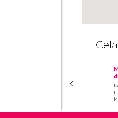
Cela
M
d
I
b
M
a
ob