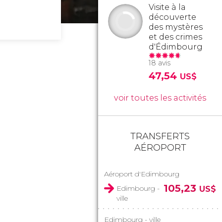
Visite à la
découverte
des mystères
et des crimes
d'Édimbourg
18 avis
47,54
US$
voir toutes les activités
TRANSFERTS
AÉROPORT
Aéroport d'Edimbourg
105,23
Edimbourg -
US$
ville
Edimbourg - ville