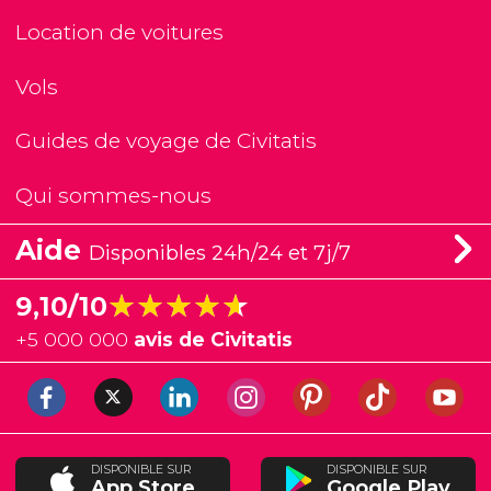
Location de voitures
Vols
Guides de voyage de Civitatis
Qui sommes-nous
Aide
Disponibles 24h/24 et 7j/7
★★★★★
★★★★★
9,10/10
+
5 000 000
avis de Civitatis
DISPONIBLE SUR
DISPONIBLE SUR
App Store
Google Play