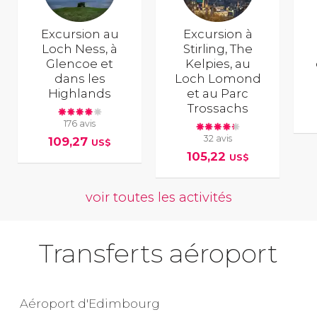
Excursion au
Excursion à
Loch Ness, à
Stirling, The
Glencoe et
Kelpies, au
dans les
Loch Lomond
Highlands
et au Parc
Trossachs
176 avis
32 avis
109,27
US$
105,22
US$
voir toutes les activités
Transferts aéroport
Aéroport d'Edimbourg