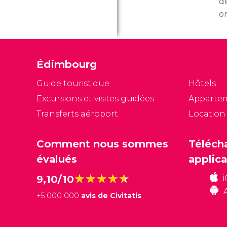
d
o
mu
d
de
Édimbourg
ju
Guide touristique
Hôtels
Excursions et visites guidées
Apparte
Transferts aéroport
Location
Comment nous sommes
Téléch
évalués
applica
★★★★★
★★★★★
9,10/10
+
5 000 000
avis de Civitatis