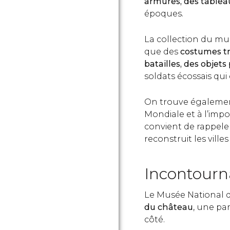
armures, des tablea
époques.
La collection du mus
que des
costumes tra
batailles, des objets
soldats écossais qui
On trouve égalemen
Mondiale et à l’impo
convient de rappele
reconstruit les vil
Incontourn
Le Musée National d
du château
, une par
côté.