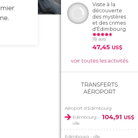
Visite à la
emier
découverte
des mystères
ne.
et des crimes
d'Édimbourg
18 avis
47,45
US$
voir toutes les activités
TRANSFERTS
AÉROPORT
Aéroport d'Edimbourg
104,91
Edimbourg -
US$
ville
Edimbourg - ville