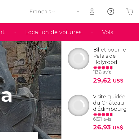
Français
nt
Location de voitures
Vols
Votre panier est vide
Billet pour le
Palais de
Holyrood
1138 avis
29,62
US$
la
Visite guidée
du Château
d'Édimbourg
6691 avis
26,93
US$