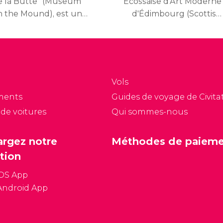
e la Butte” (Museum
Écossaise d'Art Moderne
n the Mound), est un
d'Édimbourg (Scottish
sée dédié à l’histoire
National Gallery of
e la Banque d’Écosse
Modern Art) abrite la
puis ses origines
collection nationale d'art
squ’à aujourd’hui.
moderne et
contemporain. Cette
Vols
vaste collection est
ments
Guides de voyage de Civitat
composée de la Galerie
 de voitures
Qui sommes-nous
Dean et de la Galerie
d’Art Moderne.
argez notre
Méthodes de paiem
tion
iOS App
Android App