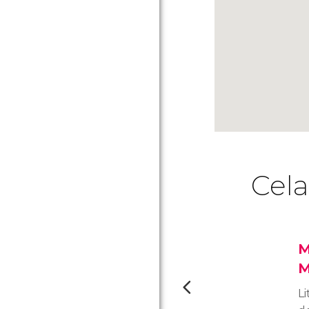
Cela
M
M
L