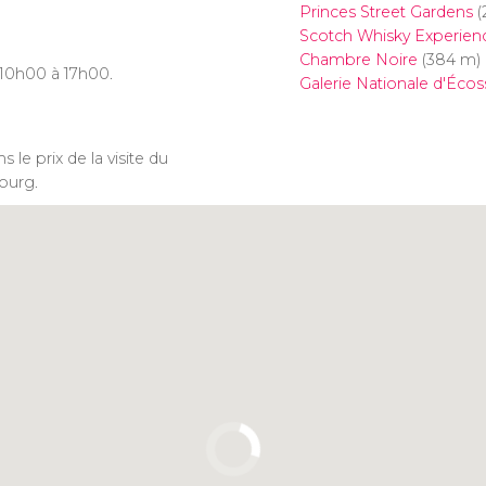
Princes Street Gardens
(
Scotch Whisky Experien
Chambre Noire
(384 m)
e 10h00 à 17h00.
Galerie Nationale d'Écos
 le prix de la visite du
ourg.
Cliquez ici pour utiliser la
carte