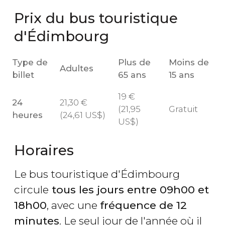
Prix du bus touristique
d'Édimbourg
Type de
Plus de
Moins de
Adultes
billet
65 ans
15 ans
19
€
24
21,30
€
(21,95
Gratuit
heures
(24,61
US$
)
US$
)
Horaires
Le bus touristique d'Édimbourg
circule
tous les jours entre 09h00 et
18h00
, avec une
fréquence de 12
minutes
. Le seul jour de l'année où il