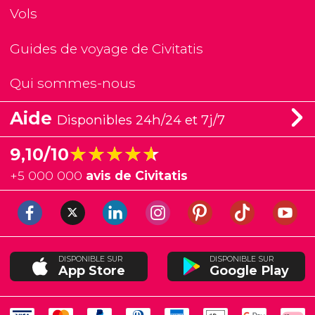
Vols
Guides de voyage de Civitatis
Qui sommes-nous
Aide
Disponibles 24h/24 et 7j/7
★★★★★
★★★★★
9,10/10
+
5 000 000
avis de Civitatis
DISPONIBLE SUR
DISPONIBLE SUR
App Store
Google Play