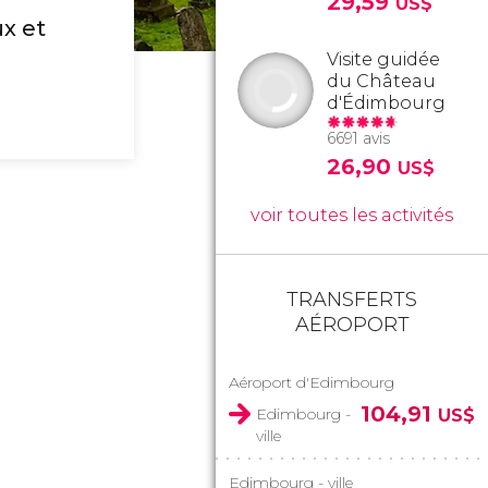
29,59
US$
x et
Visite guidée
du Château
d'Édimbourg
6691 avis
26,90
US$
voir toutes les activités
TRANSFERTS
AÉROPORT
Aéroport d'Edimbourg
104,91
Edimbourg -
US$
ville
Edimbourg - ville