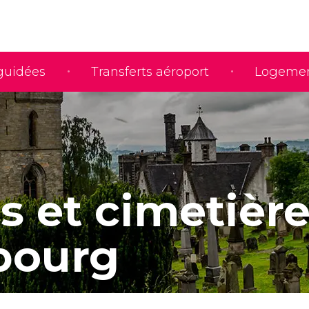
 guidées
Transferts aéroport
Logeme
s et cimetière
bourg