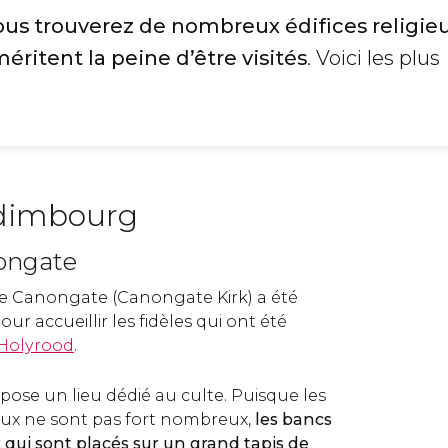
us trouverez de nombreux édifices religieu
éritent la peine d’être visités
. Voici les plus
Édimbourg
ongate
e Canongate (Canongate Kirk) a été
ur accueillir les fidèles qui ont été
Holyrood
.
pose un lieu dédié au culte. Puisque les
eaux ne sont pas fort nombreux,
les bancs
r qui sont placés sur un grand tapis de