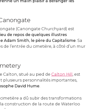
 prenne un malin plaisir à déranger les
 Canongate
nongate (Canongate Churchyard) est
lieu de repos de quelques illustres
ue
Adam Smith, le père du Capitalisme
. Sa
s de l’entrée du cimetière, à côté d’un mur
emetery
e Calton, situé au pied de
Calton Hill
, est
t plusieurs personnalités importantes,
losophe David Hume
.
 cimetière a dû subir des transformations
de la construction de la route de Waterloo