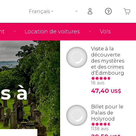
Français
nt
Location de voitures
Vols
Votre panier est vide
Visite à la
découverte
des mystères
et des crimes
d'Édimbourg
18 avis
s à
47,40
US$
Billet pour le
Palais de
Holyrood
1138 avis