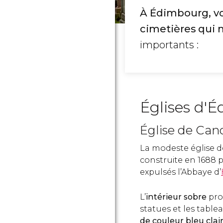
À Édimbourg, vo
cimetières qui m
importants :
Églises d'
Église de Can
La modeste église d
construite en 1688 po
expulsés l’Abbaye d’
L’
intérieur sobre
pro
statues et les tabl
de couleur bleu clai