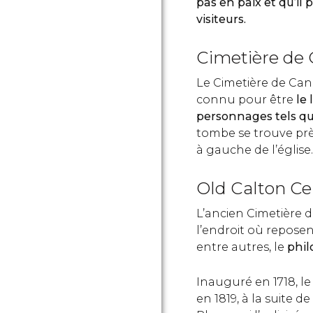
pas en paix et qu’il
visiteurs.
Cimetière de
Le Cimetière de Ca
connu pour être
le 
personnages tels q
tombe se trouve prè
à gauche de l’église.
Old Calton C
L’ancien Cimetière d
l’endroit où reposen
entre autres, le
phi
Inauguré en 1718, le
en 1819, à la suite 