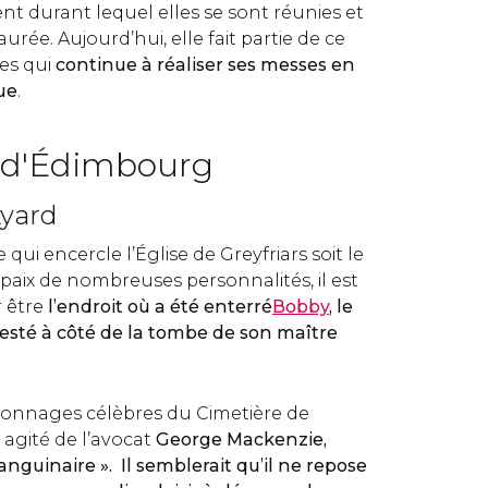
t durant lequel elles se sont réunies et
aurée. Aujourd’hui, elle fait partie de ce
ses qui
continue à réaliser ses messes en
ue
.
 d'Édimbourg
kyard
 qui encercle l’Église de Greyfriars soit le
paix de nombreuses personnalités, il est
 être
l’endroit où a été enterré
Bobby
,
le
 resté à côté de la tombe de son maître
sonnages célèbres du Cimetière de
t agité de l’avocat
George Mackenzie,
anguinaire »
. Il semblerait qu’il ne repose