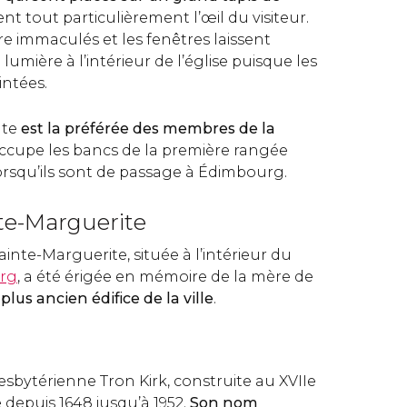
ent tout particulièrement l’œil du visiteur.
e immaculés et les fenêtres laissent
umière à l’intérieur de l’église puisque les
intées.
ate
est la préférée des membres de la
ccupe les bancs de la première rangée
orsqu’ils sont de passage à Édimbourg.
te-Marguerite
ainte-Marguerite, située à l’intérieur du
rg
, a été érigée en mémoire de la mère de
u
plus ancien édifice de la ville
.
esbytérienne Tron Kirk, construite au XVIIe
se depuis 1648 jusqu’à 1952.
Son nom