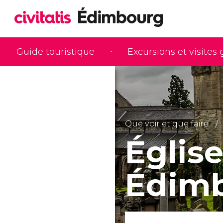
Guide touristique
Excursions et visites
Que voir et que faire
Église
Édim