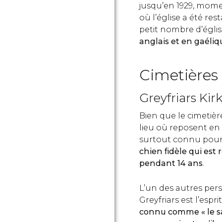
jusqu’en 1929, momen
où l’église a été rest
petit nombre d’égli
anglais et en gaéliq
Cimetières
Greyfriars Kir
Bien que le cimetière
lieu où reposent en 
surtout connu pour
chien fidèle qui est
pendant 14 ans
.
L’un des autres per
Greyfriars est l’espri
connu comme « le s