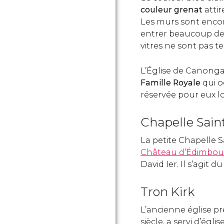
couleur
grenat
attir
Les murs sont encor
entrer beaucoup de l
vitres ne sont pas te
L’Église de Canong
Famille Royale
qui o
réservée pour eux l
Chapelle Sain
La petite Chapelle S
Château d’Édimbou
David Ier. Il s’agit d
Tron Kirk
L’ancienne église pr
siècle, a servi d’égli