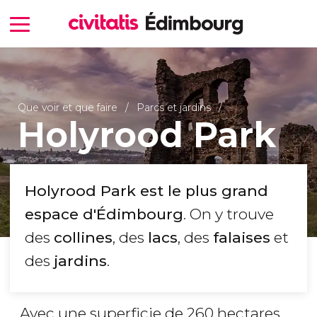
Que voir et que faire
Parcs et jardins
Holyrood Park
Holyrood Park est le plus grand
espace d'Édimbourg
. On y trouve
des
collines
, des
lacs
, des
falaises
et
des
jardins
.
Avec une superficie de 260 hectares,